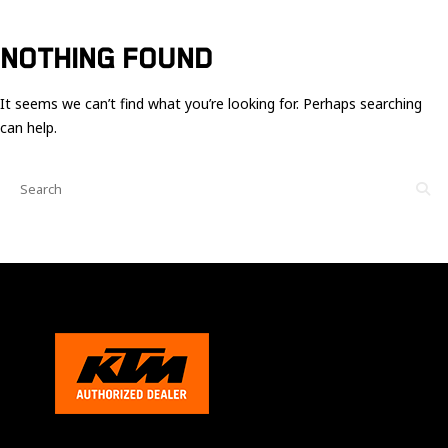
Ces cookies
sont nécessaire
pour le bon
NOTHING FOUND
fonctionnement
du site.
It seems we can’t find what you’re looking for. Perhaps searching
can help.
Statistiques
Utilisé pour
mesurer
l'audience
du site.
Expérience
Afin que notre
site web
fonctionne
aussi bien que
possible
pendant votre
visite. Si vous
refusez ces