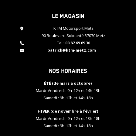
cookies,
certaines
Le magasin
fonctionnalités
disparaîtront
KTM Motorsport Metz
du site web.
90 Boulevard Solidarité 57070 Metz
Tel :
03 87 69 69 30
Marketing
patrick@ktm-metz.com
En partageant
vos centres
d'intérêt et
Nos horaires
votre
comportement
ÉTÉ (de mars à octobre)
lorsque vous
visitez notre
Mardi-Vendredi : 9h-12h et 14h-19h
site, vous
Samedi : 9h-12h et 14h-18h
augmentez les
chances de
HIVER (de novembre à février)
voir apparaître
Mardi-Vendredi : 9h-12h et 13h-18h
des contenus
et des offres
Samedi : 9h-12h et 14h-18h
personnalisés.