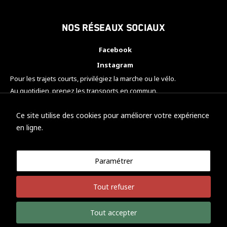
Nos réseaux sociaux
Facebook
Instagram
Pour les trajets courts, privilégiez la marche ou le vélo.
Au quotidien, prenez les transports en commun.
Pensez à covoiturer.
#SeDéplacerMoinsPolluer
Ce site utilise des cookies pour améliorer votre expérience
en ligne.
Paramétrer
© KTM Motorsport Metz
Tout refuser
Mentions légales
Politique de confidentialité
Tout accepter
Développement Nicolas Vaezi