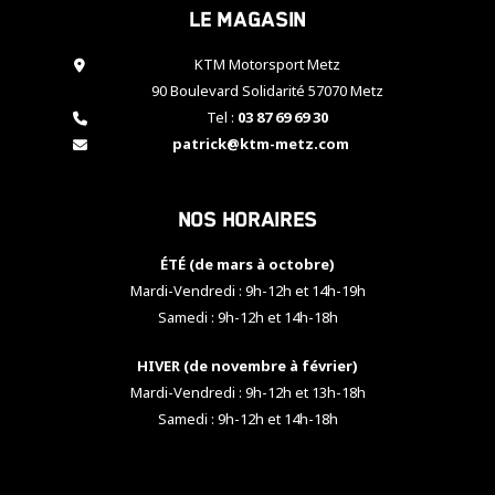
Le magasin
cookies,
certaines
fonctionnalités
KTM Motorsport Metz
disparaîtront
90 Boulevard Solidarité 57070 Metz
du site web.
Tel :
03 87 69 69 30
patrick@ktm-metz.com
Marketing
En partageant
Nos horaires
vos centres
d'intérêt et
votre
ÉTÉ (de mars à octobre)
comportement
Mardi-Vendredi : 9h-12h et 14h-19h
lorsque vous
Samedi : 9h-12h et 14h-18h
visitez notre
site, vous
HIVER (de novembre à février)
augmentez les
chances de
Mardi-Vendredi : 9h-12h et 13h-18h
voir apparaître
Samedi : 9h-12h et 14h-18h
des contenus
et des offres
personnalisés.