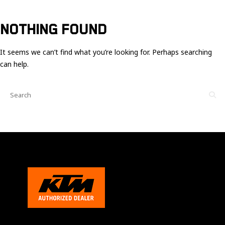
Ces cookies
sont nécessaire
pour le bon
NOTHING FOUND
fonctionnement
du site.
It seems we can’t find what you’re looking for. Perhaps searching
can help.
Statistiques
Utilisé pour
mesurer
l'audience
du site.
Expérience
Afin que notre
site web
fonctionne
aussi bien que
possible
pendant votre
visite. Si vous
refusez ces