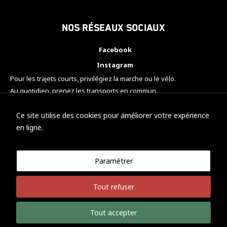
Nos réseaux sociaux
Facebook
Instagram
Pour les trajets courts, privilégiez la marche ou le vélo.
Au quotidien, prenez les transports en commun.
Pensez à covoiturer.
#SeDéplacerMoinsPolluer
Ce site utilise des cookies pour améliorer votre expérience
en ligne.
Paramétrer
© KTM Motorsport Metz
Tout refuser
Mentions légales
Politique de confidentialité
Tout accepter
Développement Nicolas Vaezi