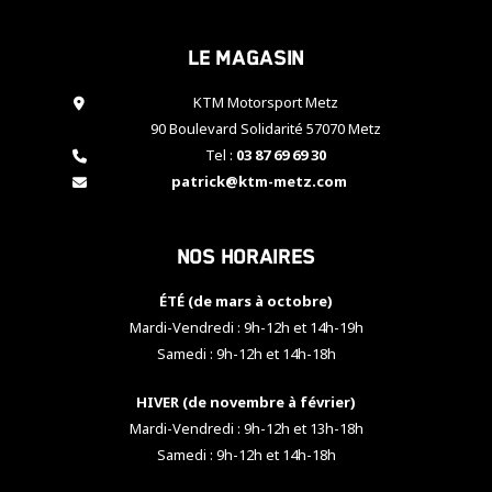
cookies,
certaines
Le magasin
fonctionnalités
disparaîtront
KTM Motorsport Metz
du site web.
90 Boulevard Solidarité 57070 Metz
Tel :
03 87 69 69 30
Marketing
patrick@ktm-metz.com
En partageant
vos centres
d'intérêt et
Nos horaires
votre
comportement
ÉTÉ (de mars à octobre)
lorsque vous
visitez notre
Mardi-Vendredi : 9h-12h et 14h-19h
site, vous
Samedi : 9h-12h et 14h-18h
augmentez les
chances de
HIVER (de novembre à février)
voir apparaître
Mardi-Vendredi : 9h-12h et 13h-18h
des contenus
et des offres
Samedi : 9h-12h et 14h-18h
personnalisés.