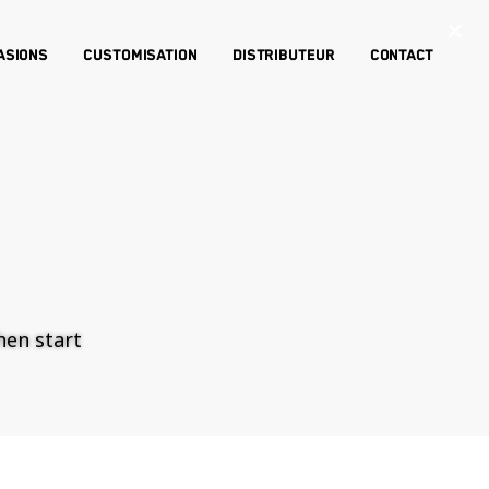
×
asions
Customisation
Distributeur
Contact
then start