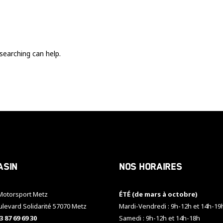
Ces cookies
sont nécessaire
pour le bon
fonctionnement
du site.
searching can help.
Statistiques
Utilisé pour
mesurer
l'audience
du site.
Expérience
Afin que notre
asin
Nos horaires
site web
fonctionne
aussi bien que
otorsport Metz
ÉTÉ (de mars à octobre)
possible
pendant votre
ulevard Solidarité 57070 Metz
Mardi-Vendredi : 9h-12h et 14h-19
visite. Si vous
3 87 69 69 30
Samedi : 9h-12h et 14h-18h
refusez ces