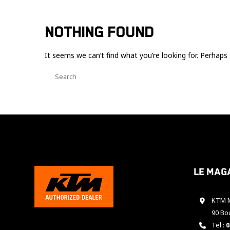
NOTHING FOUND
It seems we can’t find what you’re looking for. Perhaps 
Le mag
KTM M
90 Bo
Tel :
0