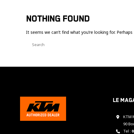
NOTHING FOUND
It seems we can’t find what you’re looking for. Perhaps 
Le mag
KTM M
90 Bo
Tel :
0