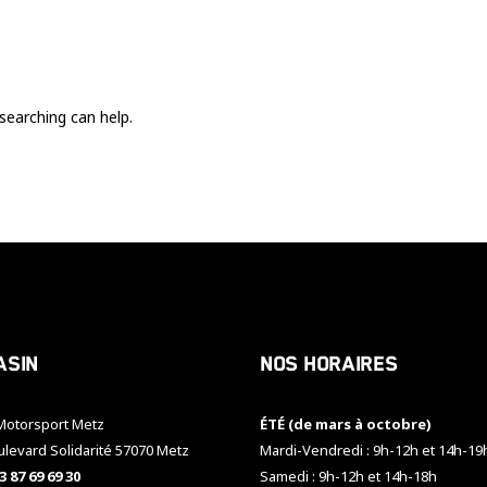
Ces cookies
sont nécessaire
pour le bon
fonctionnement
du site.
searching can help.
Statistiques
Utilisé pour
mesurer
l'audience
du site.
Expérience
Afin que notre
asin
Nos horaires
site web
fonctionne
aussi bien que
otorsport Metz
ÉTÉ (de mars à octobre)
possible
pendant votre
ulevard Solidarité 57070 Metz
Mardi-Vendredi : 9h-12h et 14h-19
visite. Si vous
3 87 69 69 30
Samedi : 9h-12h et 14h-18h
refusez ces