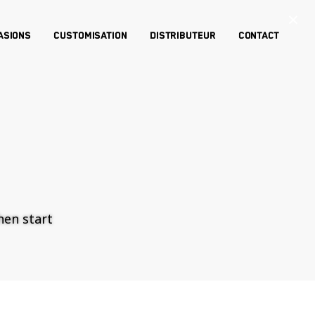
×
asions
Customisation
Distributeur
Contact
then start