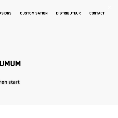
×
asions
Customisation
Distributeur
Contact
RUMUM
then start