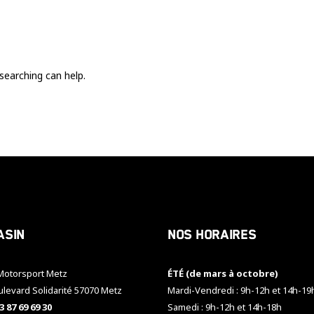
Ces cookies
sont nécessaire
pour le bon
fonctionnement
du site.
searching can help.
Statistiques
Utilisé pour
mesurer
l'audience
du site.
Expérience
Afin que notre
asin
Nos horaires
site web
fonctionne
aussi bien que
otorsport Metz
ÉTÉ (de mars à octobre)
possible
pendant votre
ulevard Solidarité 57070 Metz
Mardi-Vendredi : 9h-12h et 14h-19
visite. Si vous
3 87 69 69 30
Samedi : 9h-12h et 14h-18h
refusez ces