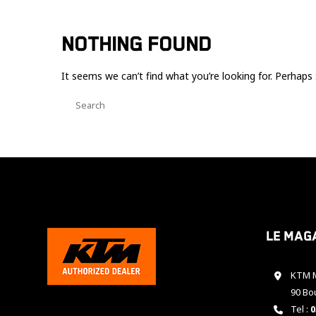
NOTHING FOUND
It seems we can’t find what you’re looking for. Perhaps 
Le mag
KTM M
90 Bo
Tel :
0