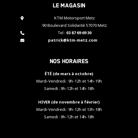
Le magasin
cookies,
certaines
fonctionnalités
KTM Motorsport Metz
disparaîtront
90 Boulevard Solidarité 57070 Metz
du site web.
Tel :
03 87 69 69 30
patrick@ktm-metz.com
Marketing
En partageant
Nos horaires
vos centres
d'intérêt et
votre
ÉTÉ (de mars à octobre)
comportement
Mardi-Vendredi : 9h-12h et 14h-19h
lorsque vous
Samedi : 9h-12h et 14h-18h
visitez notre
site, vous
HIVER (de novembre à février)
augmentez les
chances de
Mardi-Vendredi : 9h-12h et 13h-18h
voir apparaître
Samedi : 9h-12h et 14h-18h
des contenus
et des offres
personnalisés.