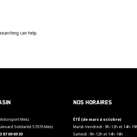
Ces cookies
sont nécessaire
pour le bon
fonctionnement
du site.
searching can help.
Statistiques
Utilisé pour
mesurer
l'audience
du site.
Expérience
Afin que notre
asin
Nos horaires
site web
fonctionne
aussi bien que
otorsport Metz
ÉTÉ (de mars à octobre)
possible
pendant votre
ulevard Solidarité 57070 Metz
Mardi-Vendredi : 9h-12h et 14h-19
visite. Si vous
3 87 69 69 30
Samedi : 9h-12h et 14h-18h
refusez ces