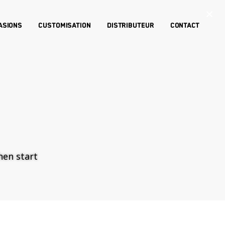
×
asions
Customisation
Distributeur
Contact
then start