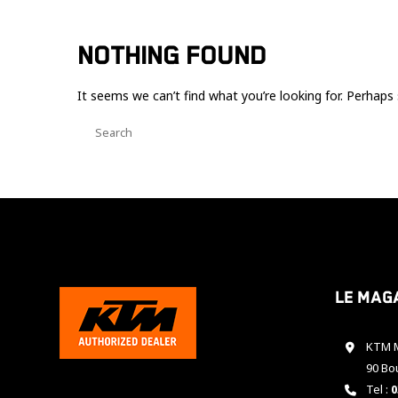
NOTHING FOUND
It seems we can’t find what you’re looking for. Perhaps 
Le mag
KTM M
90 Bo
Tel :
0