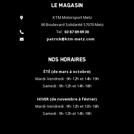
Le magasin
cookies,
certaines
fonctionnalités
KTM Motorsport Metz
disparaîtront
90 Boulevard Solidarité 57070 Metz
du site web.
Tel :
03 87 69 69 30
patrick@ktm-metz.com
Marketing
En partageant
Nos horaires
vos centres
d'intérêt et
votre
ÉTÉ (de mars à octobre)
comportement
Mardi-Vendredi : 9h-12h et 14h-19h
lorsque vous
Samedi : 9h-12h et 14h-18h
visitez notre
site, vous
HIVER (de novembre à février)
augmentez les
chances de
Mardi-Vendredi : 9h-12h et 13h-18h
voir apparaître
Samedi : 9h-12h et 14h-18h
des contenus
et des offres
personnalisés.