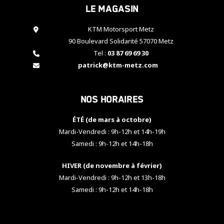
Le magasin
cookies,
certaines
fonctionnalités
KTM Motorsport Metz
disparaîtront
90 Boulevard Solidarité 57070 Metz
du site web.
Tel :
03 87 69 69 30
patrick@ktm-metz.com
Marketing
En partageant
Nos horaires
vos centres
d'intérêt et
votre
ÉTÉ (de mars à octobre)
comportement
Mardi-Vendredi : 9h-12h et 14h-19h
lorsque vous
Samedi : 9h-12h et 14h-18h
visitez notre
site, vous
HIVER (de novembre à février)
augmentez les
chances de
Mardi-Vendredi : 9h-12h et 13h-18h
voir apparaître
Samedi : 9h-12h et 14h-18h
des contenus
et des offres
personnalisés.