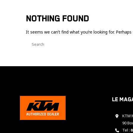
NOTHING FOUND
It seems we can’t find what you’re looking for. Perhaps 
Le mag
KTM M
90 Bo
Tel :
0