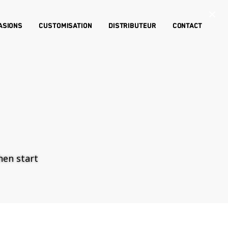
×
asions
Customisation
Distributeur
Contact
then start