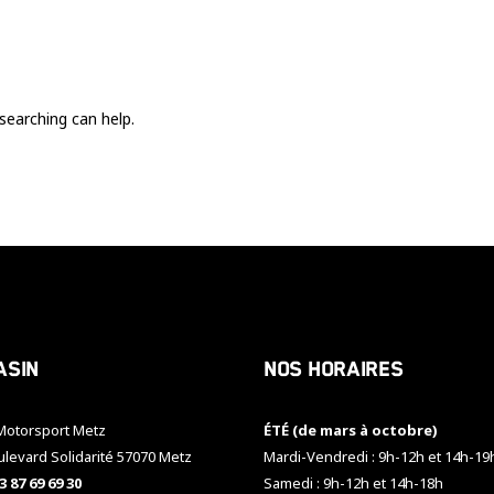
Ces cookies
sont nécessaire
pour le bon
fonctionnement
du site.
searching can help.
Statistiques
Utilisé pour
mesurer
l'audience
du site.
Expérience
Afin que notre
asin
Nos horaires
site web
fonctionne
aussi bien que
otorsport Metz
ÉTÉ (de mars à octobre)
possible
pendant votre
ulevard Solidarité 57070 Metz
Mardi-Vendredi : 9h-12h et 14h-19
visite. Si vous
3 87 69 69 30
Samedi : 9h-12h et 14h-18h
refusez ces