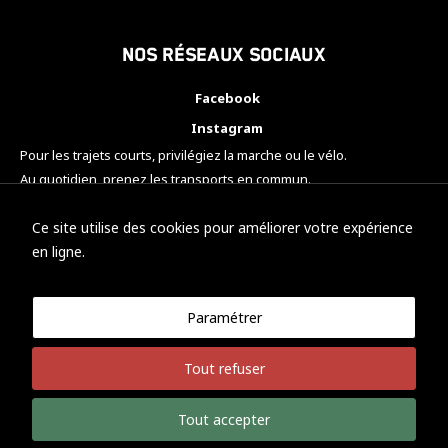
Nos réseaux sociaux
Facebook
Instagram
Pour les trajets courts, privilégiez la marche ou le vélo.
Au quotidien, prenez les transports en commun.
Pensez à covoiturer.
#SeDéplacerMoinsPolluer
Ce site utilise des cookies pour améliorer votre expérience
en ligne.
Paramétrer
© KTM Motorsport Metz
Tout refuser
Mentions légales
Politique de confidentialité
Tout accepter
Développement Nicolas Vaezi