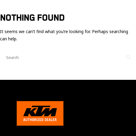
Ces cookies
sont nécessaire
pour le bon
NOTHING FOUND
fonctionnement
du site.
It seems we can’t find what you’re looking for. Perhaps searching
can help.
Statistiques
Utilisé pour
mesurer
l'audience
du site.
Expérience
Afin que notre
site web
fonctionne
aussi bien que
possible
pendant votre
visite. Si vous
refusez ces