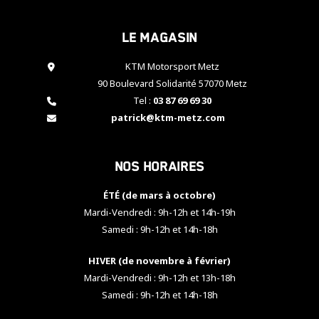
cookies,
certaines
Le magasin
fonctionnalités
disparaîtront
KTM Motorsport Metz
du site web.
90 Boulevard Solidarité 57070 Metz
Tel :
03 87 69 69 30
Marketing
patrick@ktm-metz.com
En partageant
vos centres
d'intérêt et
Nos horaires
votre
comportement
ÉTÉ (de mars à octobre)
lorsque vous
visitez notre
Mardi-Vendredi : 9h-12h et 14h-19h
site, vous
Samedi : 9h-12h et 14h-18h
augmentez les
chances de
HIVER (de novembre à février)
voir apparaître
Mardi-Vendredi : 9h-12h et 13h-18h
des contenus
et des offres
Samedi : 9h-12h et 14h-18h
personnalisés.