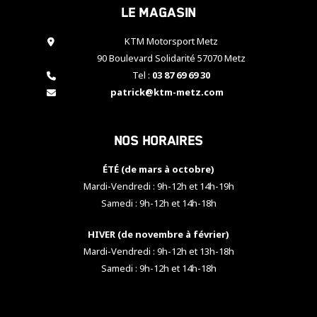
Le magasin
cookies,
certaines
fonctionnalités
KTM Motorsport Metz
disparaîtront
90 Boulevard Solidarité 57070 Metz
du site web.
Tel :
03 87 69 69 30
patrick@ktm-metz.com
Marketing
En partageant
Nos horaires
vos centres
d'intérêt et
votre
ÉTÉ (de mars à octobre)
comportement
Mardi-Vendredi : 9h-12h et 14h-19h
lorsque vous
Samedi : 9h-12h et 14h-18h
visitez notre
site, vous
HIVER (de novembre à février)
augmentez les
chances de
Mardi-Vendredi : 9h-12h et 13h-18h
voir apparaître
Samedi : 9h-12h et 14h-18h
des contenus
et des offres
personnalisés.