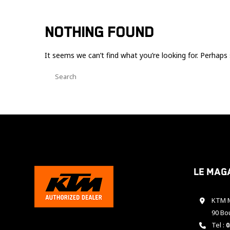
NOTHING FOUND
It seems we can’t find what you’re looking for. Perhaps 
Le mag
KTM M
90 Bo
Tel :
0