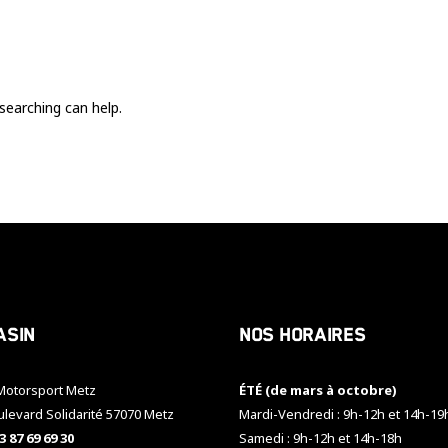
Ces cookies
sont nécessaire
pour le bon
fonctionnement
du site.
searching can help.
Statistiques
Utilisé pour
mesurer
l'audience
du site.
Expérience
Afin que notre
asin
Nos horaires
site web
fonctionne
aussi bien que
otorsport Metz
ÉTÉ (de mars à octobre)
possible
pendant votre
ulevard Solidarité 57070 Metz
Mardi-Vendredi : 9h-12h et 14h-19
visite. Si vous
3 87 69 69 30
Samedi : 9h-12h et 14h-18h
refusez ces