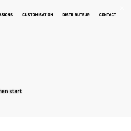
×
asions
Customisation
Distributeur
Contact
then start