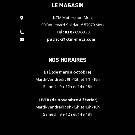
Le magasin
cookies,
certaines
fonctionnalités
KTM Motorsport Metz
disparaîtront
90 Boulevard Solidarité 57070 Metz
du site web.
Tel :
03 87 69 69 30
patrick@ktm-metz.com
Marketing
En partageant
Nos horaires
vos centres
d'intérêt et
votre
ÉTÉ (de mars à octobre)
comportement
Mardi-Vendredi : 9h-12h et 14h-19h
lorsque vous
Samedi : 9h-12h et 14h-18h
visitez notre
site, vous
HIVER (de novembre à février)
augmentez les
chances de
Mardi-Vendredi : 9h-12h et 13h-18h
voir apparaître
Samedi : 9h-12h et 14h-18h
des contenus
et des offres
personnalisés.