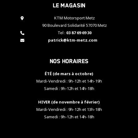
Le magasin
cookies,
certaines
fonctionnalités
KTM Motorsport Metz
disparaîtront
90 Boulevard Solidarité 57070 Metz
du site web.
Tel :
03 87 69 69 30
patrick@ktm-metz.com
Marketing
En partageant
Nos horaires
vos centres
d'intérêt et
votre
ÉTÉ (de mars à octobre)
comportement
Mardi-Vendredi : 9h-12h et 14h-19h
lorsque vous
Samedi : 9h-12h et 14h-18h
visitez notre
site, vous
HIVER (de novembre à février)
augmentez les
chances de
Mardi-Vendredi : 9h-12h et 13h-18h
voir apparaître
Samedi : 9h-12h et 14h-18h
des contenus
et des offres
personnalisés.