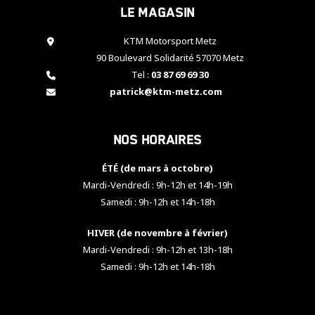
Le magasin
cookies,
certaines
fonctionnalités
KTM Motorsport Metz
disparaîtront
90 Boulevard Solidarité 57070 Metz
du site web.
Tel :
03 87 69 69 30
patrick@ktm-metz.com
Marketing
En partageant
Nos horaires
vos centres
d'intérêt et
votre
ÉTÉ (de mars à octobre)
comportement
Mardi-Vendredi : 9h-12h et 14h-19h
lorsque vous
Samedi : 9h-12h et 14h-18h
visitez notre
site, vous
HIVER (de novembre à février)
augmentez les
chances de
Mardi-Vendredi : 9h-12h et 13h-18h
voir apparaître
Samedi : 9h-12h et 14h-18h
des contenus
et des offres
personnalisés.