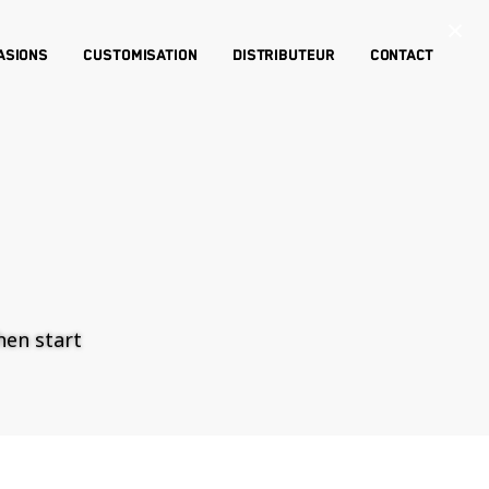
×
asions
Customisation
Distributeur
Contact
then start