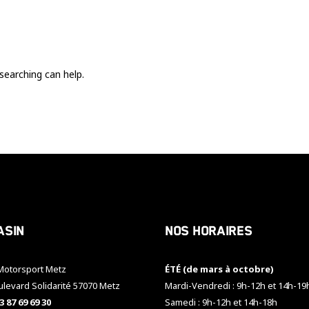
Ces cookies
sont nécessaire
pour le bon
fonctionnement
du site.
searching can help.
Statistiques
Utilisé pour
mesurer
l'audience
du site.
Expérience
Afin que notre
asin
Nos horaires
site web
fonctionne
aussi bien que
otorsport Metz
ÉTÉ (de mars à octobre)
possible
pendant votre
ulevard Solidarité 57070 Metz
Mardi-Vendredi : 9h-12h et 14h-19
visite. Si vous
3 87 69 69 30
Samedi : 9h-12h et 14h-18h
refusez ces