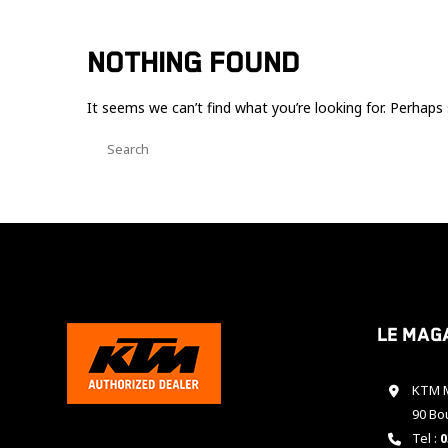
NOTHING FOUND
It seems we can’t find what you’re looking for. Perhaps 
Le mag
KTM M
90 Bo
Tel :
0