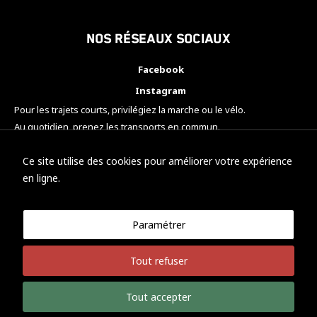
Nos réseaux sociaux
Facebook
Instagram
Pour les trajets courts, privilégiez la marche ou le vélo.
Au quotidien, prenez les transports en commun.
Pensez à covoiturer.
#SeDéplacerMoinsPolluer
Ce site utilise des cookies pour améliorer votre expérience
en ligne.
Paramétrer
© KTM Motorsport Metz
Tout refuser
Mentions légales
Politique de confidentialité
Tout accepter
Développement Nicolas Vaezi