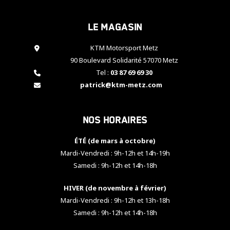
cookies,
certaines
Le magasin
fonctionnalités
disparaîtront
KTM Motorsport Metz
du site web.
90 Boulevard Solidarité 57070 Metz
Tel :
03 87 69 69 30
Marketing
patrick@ktm-metz.com
En partageant
vos centres
d'intérêt et
Nos horaires
votre
comportement
ÉTÉ (de mars à octobre)
lorsque vous
visitez notre
Mardi-Vendredi : 9h-12h et 14h-19h
site, vous
Samedi : 9h-12h et 14h-18h
augmentez les
chances de
HIVER (de novembre à février)
voir apparaître
Mardi-Vendredi : 9h-12h et 13h-18h
des contenus
et des offres
Samedi : 9h-12h et 14h-18h
personnalisés.