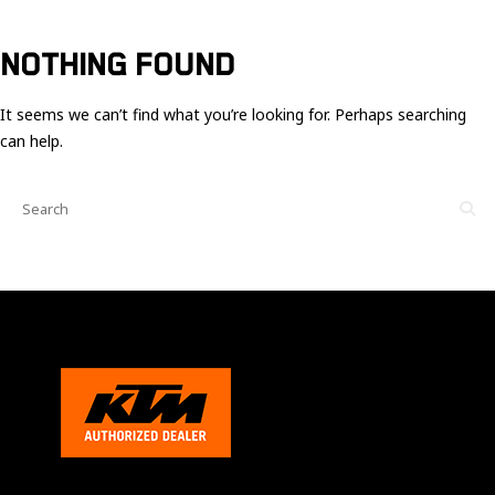
Ces cookies
sont nécessaire
pour le bon
NOTHING FOUND
fonctionnement
du site.
It seems we can’t find what you’re looking for. Perhaps searching
can help.
Statistiques
Utilisé pour
mesurer
l'audience
du site.
Expérience
Afin que notre
site web
fonctionne
aussi bien que
possible
pendant votre
visite. Si vous
refusez ces