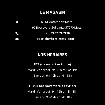
cookies,
certaines
Le magasin
fonctionnalités
disparaîtront
KTM Motorsport Metz
du site web.
90 Boulevard Solidarité 57070 Metz
Tel :
03 87 69 69 30
Marketing
patrick@ktm-metz.com
En partageant
vos centres
d'intérêt et
Nos horaires
votre
comportement
ÉTÉ (de mars à octobre)
lorsque vous
visitez notre
Mardi-Vendredi : 9h-12h et 14h-19h
site, vous
Samedi : 9h-12h et 14h-18h
augmentez les
chances de
HIVER (de novembre à février)
voir apparaître
Mardi-Vendredi : 9h-12h et 13h-18h
des contenus
et des offres
Samedi : 9h-12h et 14h-18h
personnalisés.