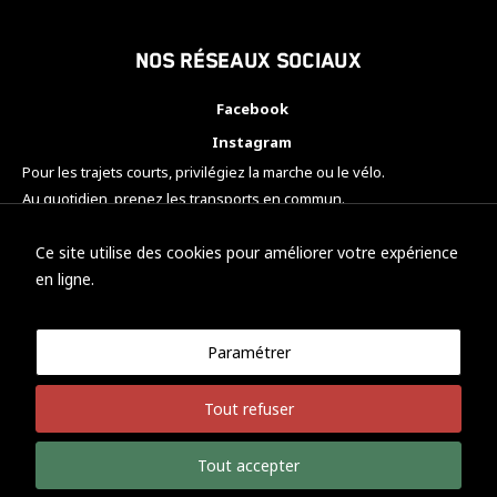
Nos réseaux sociaux
Facebook
Instagram
Pour les trajets courts, privilégiez la marche ou le vélo.
Au quotidien, prenez les transports en commun.
Pensez à covoiturer.
#SeDéplacerMoinsPolluer
Ce site utilise des cookies pour améliorer votre expérience
en ligne.
Paramétrer
© KTM Motorsport Metz
Tout refuser
Mentions légales
Politique de confidentialité
Tout accepter
Développement Nicolas Vaezi