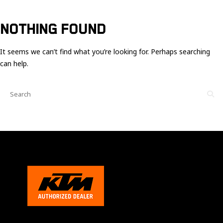
Ces cookies
sont nécessaire
pour le bon
NOTHING FOUND
fonctionnement
du site.
It seems we can’t find what you’re looking for. Perhaps searching
can help.
Statistiques
Utilisé pour
mesurer
l'audience
du site.
Expérience
Afin que notre
site web
fonctionne
aussi bien que
possible
pendant votre
visite. Si vous
refusez ces