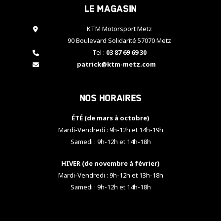
Le magasin
cookies,
certaines
fonctionnalités
KTM Motorsport Metz
disparaîtront
90 Boulevard Solidarité 57070 Metz
du site web.
Tel :
03 87 69 69 30
patrick@ktm-metz.com
Marketing
En partageant
Nos horaires
vos centres
d'intérêt et
votre
ÉTÉ (de mars à octobre)
comportement
Mardi-Vendredi : 9h-12h et 14h-19h
lorsque vous
Samedi : 9h-12h et 14h-18h
visitez notre
site, vous
HIVER (de novembre à février)
augmentez les
chances de
Mardi-Vendredi : 9h-12h et 13h-18h
voir apparaître
Samedi : 9h-12h et 14h-18h
des contenus
et des offres
personnalisés.