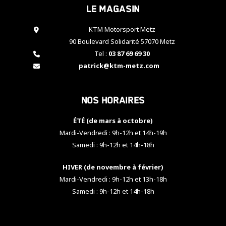
Le magasin
cookies,
certaines
fonctionnalités
KTM Motorsport Metz
disparaîtront
90 Boulevard Solidarité 57070 Metz
du site web.
Tel :
03 87 69 69 30
patrick@ktm-metz.com
Marketing
En partageant
Nos horaires
vos centres
d'intérêt et
votre
ÉTÉ (de mars à octobre)
comportement
Mardi-Vendredi : 9h-12h et 14h-19h
lorsque vous
Samedi : 9h-12h et 14h-18h
visitez notre
site, vous
HIVER (de novembre à février)
augmentez les
chances de
Mardi-Vendredi : 9h-12h et 13h-18h
voir apparaître
Samedi : 9h-12h et 14h-18h
des contenus
et des offres
personnalisés.