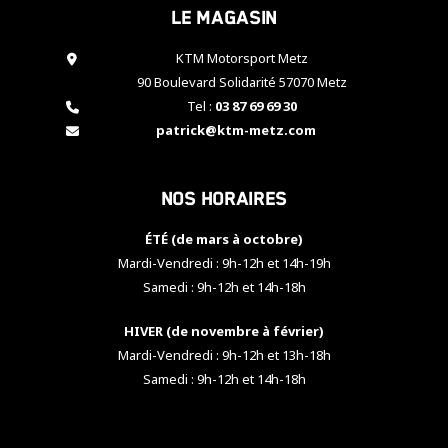
Le magasin
cookies,
certaines
fonctionnalités
KTM Motorsport Metz
disparaîtront
90 Boulevard Solidarité 57070 Metz
du site web.
Tel :
03 87 69 69 30
patrick@ktm-metz.com
Marketing
En partageant
Nos horaires
vos centres
d'intérêt et
votre
ÉTÉ (de mars à octobre)
comportement
Mardi-Vendredi : 9h-12h et 14h-19h
lorsque vous
Samedi : 9h-12h et 14h-18h
visitez notre
site, vous
HIVER (de novembre à février)
augmentez les
chances de
Mardi-Vendredi : 9h-12h et 13h-18h
voir apparaître
Samedi : 9h-12h et 14h-18h
des contenus
et des offres
personnalisés.