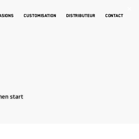
×
asions
Customisation
Distributeur
Contact
then start