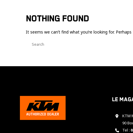
NOTHING FOUND
It seems we can’t find what you’re looking for. Perhaps 
Le mag
KTM M
90 Bo
Tel :
0