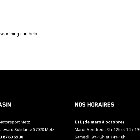
Ces cookies
sont nécessaire
pour le bon
fonctionnement
du site.
searching can help.
Statistiques
Utilisé pour
mesurer
l'audience
du site.
Expérience
Afin que notre
asin
Nos horaires
site web
fonctionne
aussi bien que
otorsport Metz
ÉTÉ (de mars à octobre)
possible
pendant votre
ulevard Solidarité 57070 Metz
Mardi-Vendredi : 9h-12h et 14h-19
visite. Si vous
3 87 69 69 30
Samedi : 9h-12h et 14h-18h
refusez ces