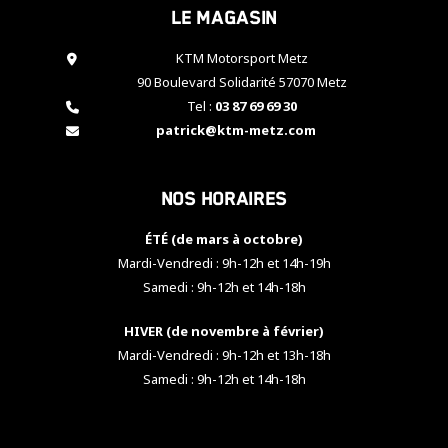
Le magasin
cookies,
certaines
fonctionnalités
KTM Motorsport Metz
disparaîtront
90 Boulevard Solidarité 57070 Metz
du site web.
Tel :
03 87 69 69 30
patrick@ktm-metz.com
Marketing
En partageant
Nos horaires
vos centres
d'intérêt et
votre
ÉTÉ (de mars à octobre)
comportement
Mardi-Vendredi : 9h-12h et 14h-19h
lorsque vous
Samedi : 9h-12h et 14h-18h
visitez notre
site, vous
HIVER (de novembre à février)
augmentez les
chances de
Mardi-Vendredi : 9h-12h et 13h-18h
voir apparaître
Samedi : 9h-12h et 14h-18h
des contenus
et des offres
personnalisés.