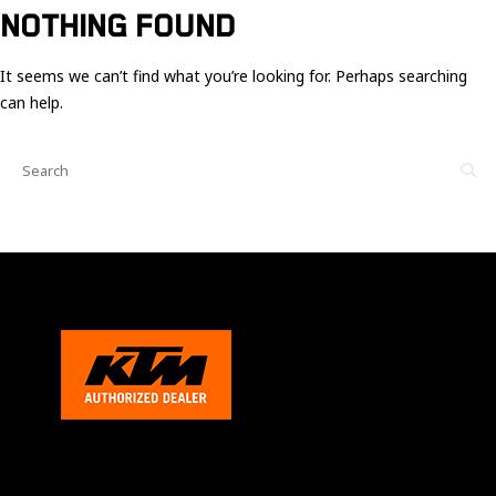
Ces cookies
NOTHING FOUND
sont nécessaire
pour le bon
fonctionnement
It seems we can’t find what you’re looking for. Perhaps searching
du site.
can help.
Statistiques
Utilisé pour
mesurer
l'audience
du site.
Expérience
Afin que notre
site web
fonctionne
aussi bien que
possible
pendant votre
visite. Si vous
refusez ces