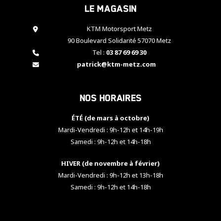
Le magasin
cookies,
certaines
fonctionnalités
KTM Motorsport Metz
disparaîtront
90 Boulevard Solidarité 57070 Metz
du site web.
Tel :
03 87 69 69 30
patrick@ktm-metz.com
Marketing
En partageant
Nos horaires
vos centres
d'intérêt et
votre
ÉTÉ (de mars à octobre)
comportement
Mardi-Vendredi : 9h-12h et 14h-19h
lorsque vous
Samedi : 9h-12h et 14h-18h
visitez notre
site, vous
HIVER (de novembre à février)
augmentez les
chances de
Mardi-Vendredi : 9h-12h et 13h-18h
voir apparaître
Samedi : 9h-12h et 14h-18h
des contenus
et des offres
personnalisés.