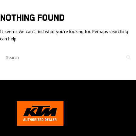
Ces cookies
sont nécessaire
pour le bon
NOTHING FOUND
fonctionnement
du site.
It seems we can’t find what you’re looking for. Perhaps searching
can help.
Statistiques
Utilisé pour
mesurer
l'audience
du site.
Expérience
Afin que notre
site web
fonctionne
aussi bien que
possible
pendant votre
visite. Si vous
refusez ces