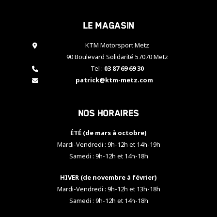
cookies,
certaines
Le magasin
fonctionnalités
disparaîtront
KTM Motorsport Metz
du site web.
90 Boulevard Solidarité 57070 Metz
Tel :
03 87 69 69 30
Marketing
patrick@ktm-metz.com
En partageant
vos centres
d'intérêt et
Nos horaires
votre
comportement
ÉTÉ (de mars à octobre)
lorsque vous
visitez notre
Mardi-Vendredi : 9h-12h et 14h-19h
site, vous
Samedi : 9h-12h et 14h-18h
augmentez les
chances de
HIVER (de novembre à février)
voir apparaître
Mardi-Vendredi : 9h-12h et 13h-18h
des contenus
et des offres
Samedi : 9h-12h et 14h-18h
personnalisés.