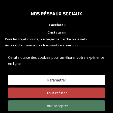
Nos réseaux sociaux
Facebook
Instagram
Pour les trajets courts, privilégiez la marche ou le vélo.
Au quotidien, prenez les transports en commun.
Pensez à covoiturer.
#SeDéplacerMoinsPolluer
Ce site utilise des cookies pour améliorer votre expérience
en ligne.
Paramétrer
© KTM Motorsport Metz
Tout refuser
Mentions légales
Politique de confidentialité
Tout accepter
Développement Nicolas Vaezi