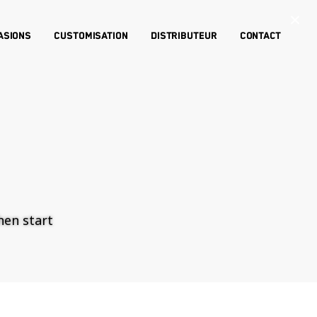
×
asions
Customisation
Distributeur
Contact
then start