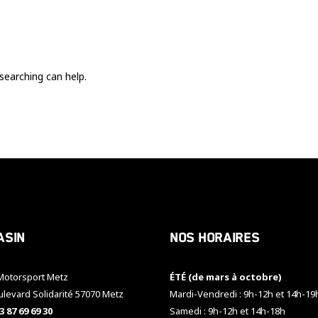
Ces cookies
sont nécessaire
pour le bon
fonctionnement
du site.
searching can help.
Statistiques
Utilisé pour
mesurer
l'audience
du site.
Expérience
Afin que notre
asin
Nos horaires
site web
fonctionne
aussi bien que
otorsport Metz
ÉTÉ (de mars à octobre)
possible
pendant votre
ulevard Solidarité 57070 Metz
Mardi-Vendredi : 9h-12h et 14h-19
visite. Si vous
3 87 69 69 30
Samedi : 9h-12h et 14h-18h
refusez ces