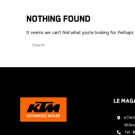
NOTHING FOUND
It seems we can’t find what you’re looking for. Perhaps 
Le mag
KTM M
90 Bo
Tel :
0