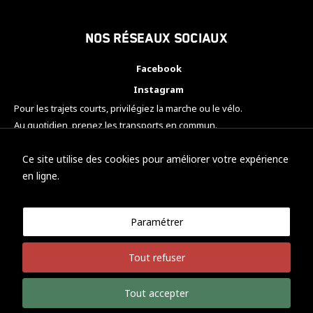
Nos réseaux sociaux
Facebook
Instagram
Pour les trajets courts, privilégiez la marche ou le vélo.
Au quotidien, prenez les transports en commun.
Pensez à covoiturer.
#SeDéplacerMoinsPolluer
Ce site utilise des cookies pour améliorer votre expérience
en ligne.
Paramétrer
© KTM Motorsport Metz
Tout refuser
Mentions légales
Politique de confidentialité
Tout accepter
Développement Nicolas Vaezi