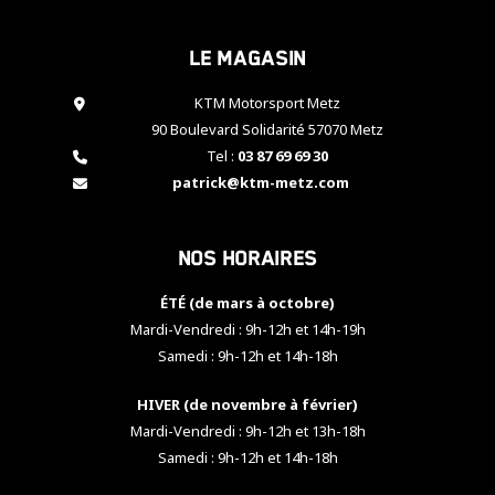
cookies,
certaines
Le magasin
fonctionnalités
disparaîtront
KTM Motorsport Metz
du site web.
90 Boulevard Solidarité 57070 Metz
Tel :
03 87 69 69 30
Marketing
patrick@ktm-metz.com
En partageant
vos centres
d'intérêt et
Nos horaires
votre
comportement
ÉTÉ (de mars à octobre)
lorsque vous
visitez notre
Mardi-Vendredi : 9h-12h et 14h-19h
site, vous
Samedi : 9h-12h et 14h-18h
augmentez les
chances de
HIVER (de novembre à février)
voir apparaître
Mardi-Vendredi : 9h-12h et 13h-18h
des contenus
et des offres
Samedi : 9h-12h et 14h-18h
personnalisés.