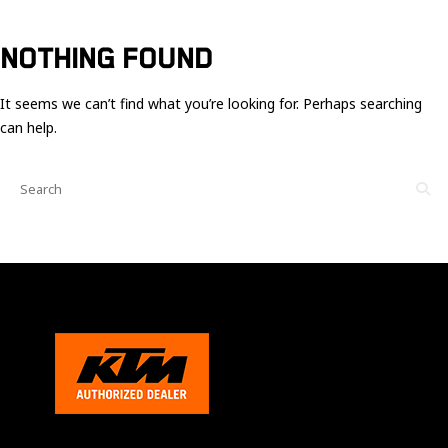
Ces cookies
sont nécessaire
pour le bon
NOTHING FOUND
fonctionnement
du site.
It seems we can’t find what you’re looking for. Perhaps searching
can help.
Statistiques
Utilisé pour
mesurer
l'audience
du site.
Expérience
Afin que notre
site web
fonctionne
aussi bien que
possible
pendant votre
visite. Si vous
refusez ces