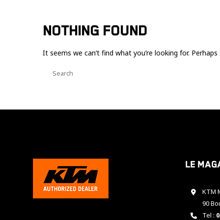
NOTHING FOUND
It seems we can’t find what you’re looking for. Perhaps 
Le mag
KTM M
90 Bo
Tel :
0