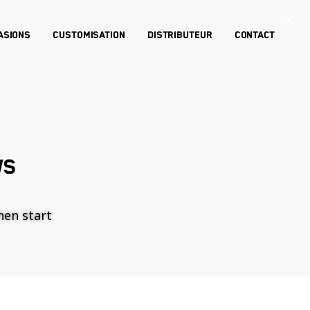
×
asions
Customisation
Distributeur
Contact
WS
then start