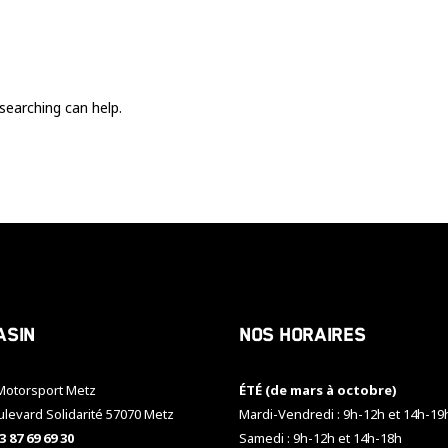
Ces cookies
sont nécessaire
pour le bon
fonctionnement
du site.
searching can help.
Statistiques
Utilisé pour
mesurer
l'audience
du site.
Expérience
Afin que notre
asin
Nos horaires
site web
fonctionne
aussi bien que
otorsport Metz
ÉTÉ (de mars à octobre)
possible
pendant votre
ulevard Solidarité 57070 Metz
Mardi-Vendredi : 9h-12h et 14h-19
visite. Si vous
3 87 69 69 30
Samedi : 9h-12h et 14h-18h
refusez ces