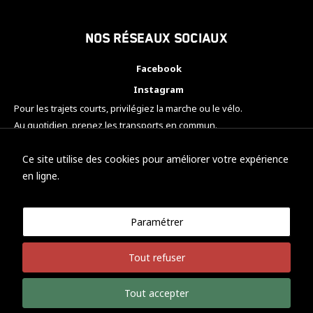
Nos réseaux sociaux
Facebook
Instagram
Pour les trajets courts, privilégiez la marche ou le vélo.
Au quotidien, prenez les transports en commun.
Pensez à covoiturer.
#SeDéplacerMoinsPolluer
Ce site utilise des cookies pour améliorer votre expérience
en ligne.
Paramétrer
© KTM Motorsport Metz
Tout refuser
Mentions légales
Politique de confidentialité
Tout accepter
Développement Nicolas Vaezi