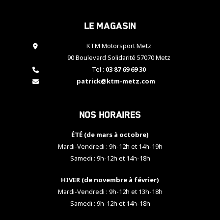
cookies,
certaines
Le magasin
fonctionnalités
disparaîtront
KTM Motorsport Metz
du site web.
90 Boulevard Solidarité 57070 Metz
Tel :
03 87 69 69 30
Marketing
patrick@ktm-metz.com
En partageant
vos centres
d'intérêt et
Nos horaires
votre
comportement
ÉTÉ (de mars à octobre)
lorsque vous
visitez notre
Mardi-Vendredi : 9h-12h et 14h-19h
site, vous
Samedi : 9h-12h et 14h-18h
augmentez les
chances de
HIVER (de novembre à février)
voir apparaître
Mardi-Vendredi : 9h-12h et 13h-18h
des contenus
et des offres
Samedi : 9h-12h et 14h-18h
personnalisés.