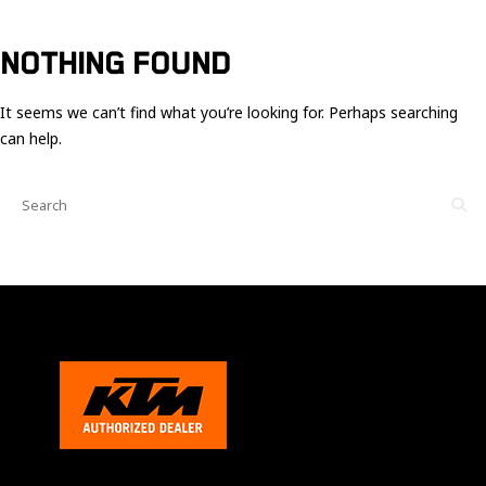
Ces cookies
sont nécessaire
pour le bon
NOTHING FOUND
fonctionnement
du site.
It seems we can’t find what you’re looking for. Perhaps searching
can help.
Statistiques
Utilisé pour
mesurer
l'audience
du site.
Expérience
Afin que notre
site web
fonctionne
aussi bien que
possible
pendant votre
visite. Si vous
refusez ces