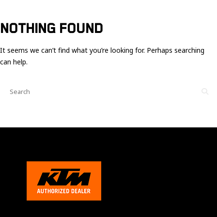
Ces cookies
sont nécessaire
pour le bon
NOTHING FOUND
fonctionnement
du site.
It seems we can’t find what you’re looking for. Perhaps searching
can help.
Statistiques
Utilisé pour
mesurer
l'audience
du site.
Expérience
Afin que notre
site web
fonctionne
aussi bien que
possible
pendant votre
visite. Si vous
refusez ces