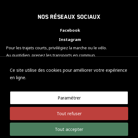
Nos réseaux sociaux
Facebook
Instagram
Pour les trajets courts, privilégiez la marche ou le vélo.
Au quotidien, prenez les transports en commun.
Pensez à covoiturer.
#SeDéplacerMoinsPolluer
Ce site utilise des cookies pour améliorer votre expérience
en ligne.
Paramétrer
© KTM Motorsport Metz
Tout refuser
Mentions légales
Politique de confidentialité
Tout accepter
Développement Nicolas Vaezi