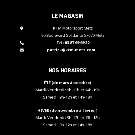
cookies,
certaines
Le magasin
fonctionnalités
disparaîtront
KTM Motorsport Metz
du site web.
90 Boulevard Solidarité 57070 Metz
Tel :
03 87 69 69 30
Marketing
patrick@ktm-metz.com
En partageant
vos centres
d'intérêt et
Nos horaires
votre
comportement
ÉTÉ (de mars à octobre)
lorsque vous
visitez notre
Mardi-Vendredi : 9h-12h et 14h-19h
site, vous
Samedi : 9h-12h et 14h-18h
augmentez les
chances de
HIVER (de novembre à février)
voir apparaître
Mardi-Vendredi : 9h-12h et 13h-18h
des contenus
et des offres
Samedi : 9h-12h et 14h-18h
personnalisés.