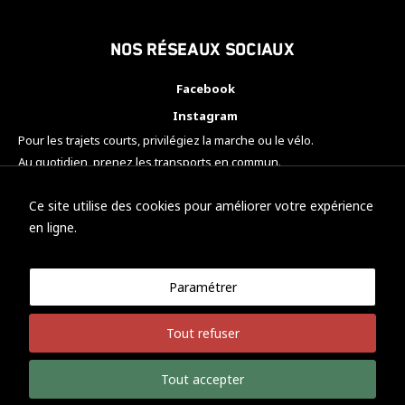
Nos réseaux sociaux
Facebook
Instagram
Pour les trajets courts, privilégiez la marche ou le vélo.
Au quotidien, prenez les transports en commun.
Pensez à covoiturer.
#SeDéplacerMoinsPolluer
Ce site utilise des cookies pour améliorer votre expérience
en ligne.
Paramétrer
© KTM Motorsport Metz
Tout refuser
Mentions légales
Politique de confidentialité
Tout accepter
Développement Nicolas Vaezi