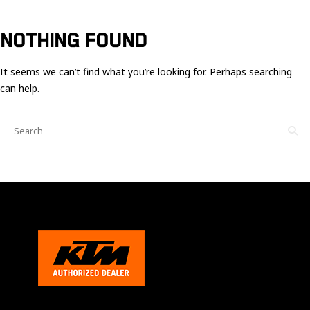
Ces cookies
sont nécessaire
pour le bon
NOTHING FOUND
fonctionnement
du site.
It seems we can’t find what you’re looking for. Perhaps searching
can help.
Statistiques
Utilisé pour
mesurer
l'audience
du site.
Expérience
Afin que notre
site web
fonctionne
aussi bien que
possible
pendant votre
visite. Si vous
refusez ces