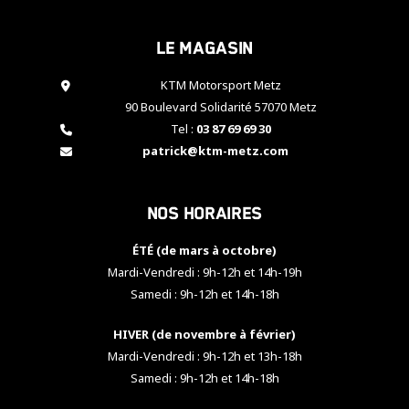
cookies,
certaines
Le magasin
fonctionnalités
disparaîtront
KTM Motorsport Metz
du site web.
90 Boulevard Solidarité 57070 Metz
Tel :
03 87 69 69 30
Marketing
patrick@ktm-metz.com
En partageant
vos centres
d'intérêt et
Nos horaires
votre
comportement
ÉTÉ (de mars à octobre)
lorsque vous
visitez notre
Mardi-Vendredi : 9h-12h et 14h-19h
site, vous
Samedi : 9h-12h et 14h-18h
augmentez les
chances de
HIVER (de novembre à février)
voir apparaître
Mardi-Vendredi : 9h-12h et 13h-18h
des contenus
et des offres
Samedi : 9h-12h et 14h-18h
personnalisés.