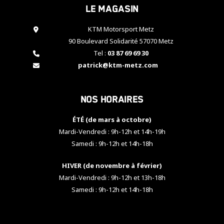
Le magasin
cookies,
certaines
fonctionnalités
KTM Motorsport Metz
disparaîtront
90 Boulevard Solidarité 57070 Metz
du site web.
Tel :
03 87 69 69 30
patrick@ktm-metz.com
Marketing
En partageant
Nos horaires
vos centres
d'intérêt et
votre
ÉTÉ (de mars à octobre)
comportement
Mardi-Vendredi : 9h-12h et 14h-19h
lorsque vous
Samedi : 9h-12h et 14h-18h
visitez notre
site, vous
HIVER (de novembre à février)
augmentez les
chances de
Mardi-Vendredi : 9h-12h et 13h-18h
voir apparaître
Samedi : 9h-12h et 14h-18h
des contenus
et des offres
personnalisés.