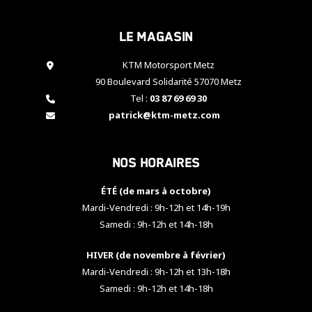
cookies,
certaines
Le magasin
fonctionnalités
disparaîtront
KTM Motorsport Metz
du site web.
90 Boulevard Solidarité 57070 Metz
Tel :
03 87 69 69 30
Marketing
patrick@ktm-metz.com
En partageant
vos centres
d'intérêt et
Nos horaires
votre
comportement
ÉTÉ (de mars à octobre)
lorsque vous
visitez notre
Mardi-Vendredi : 9h-12h et 14h-19h
site, vous
Samedi : 9h-12h et 14h-18h
augmentez les
chances de
HIVER (de novembre à février)
voir apparaître
Mardi-Vendredi : 9h-12h et 13h-18h
des contenus
et des offres
Samedi : 9h-12h et 14h-18h
personnalisés.