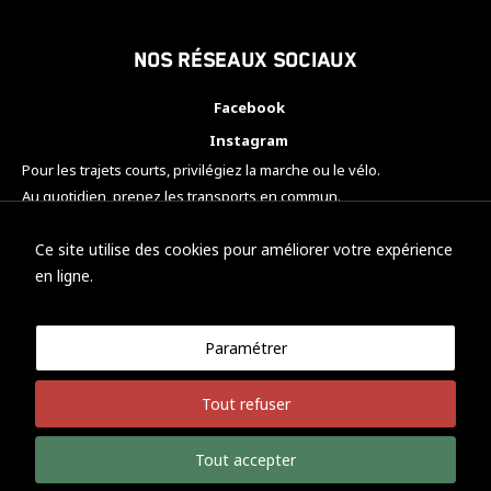
Nos réseaux sociaux
Facebook
Instagram
Pour les trajets courts, privilégiez la marche ou le vélo.
Au quotidien, prenez les transports en commun.
Pensez à covoiturer.
#SeDéplacerMoinsPolluer
Ce site utilise des cookies pour améliorer votre expérience
en ligne.
Paramétrer
© KTM Motorsport Metz
Tout refuser
Mentions légales
Politique de confidentialité
Tout accepter
Développement Nicolas Vaezi