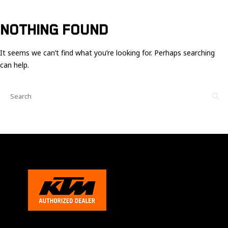
Ces cookies
sont nécessaire
pour le bon
NOTHING FOUND
fonctionnement
du site.
It seems we can’t find what you’re looking for. Perhaps searching
can help.
Statistiques
Utilisé pour
mesurer
l'audience
du site.
Expérience
Afin que notre
site web
fonctionne
aussi bien que
possible
pendant votre
visite. Si vous
refusez ces