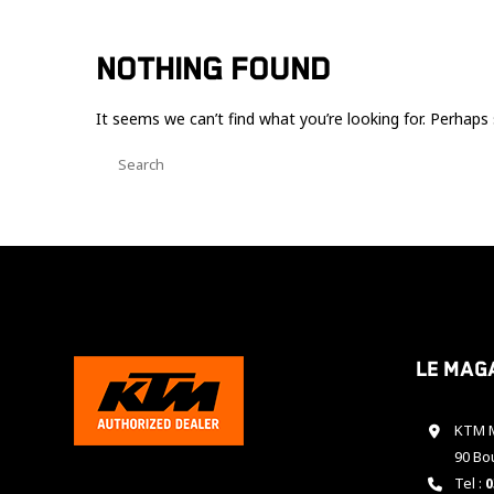
NOTHING FOUND
It seems we can’t find what you’re looking for. Perhaps 
Le mag
KTM M
90 Bo
Tel :
0