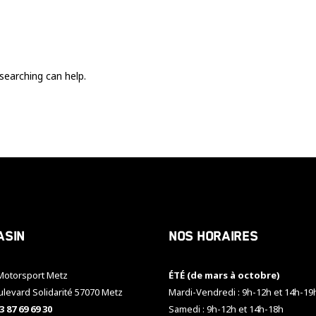
Ces cookies
sont nécessaire
pour le bon
fonctionnement
du site.
searching can help.
Statistiques
Utilisé pour
mesurer
l'audience
du site.
Expérience
Afin que notre
asin
Nos horaires
site web
fonctionne
aussi bien que
otorsport Metz
ÉTÉ (de mars à octobre)
possible
pendant votre
ulevard Solidarité 57070 Metz
Mardi-Vendredi : 9h-12h et 14h-19
visite. Si vous
3 87 69 69 30
Samedi : 9h-12h et 14h-18h
refusez ces