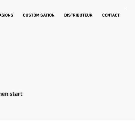
×
asions
Customisation
Distributeur
Contact
then start