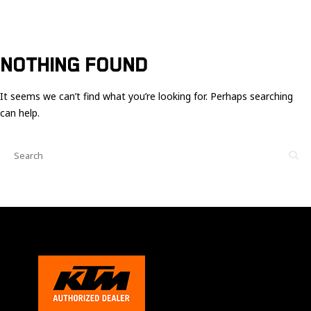
Ces cookies
sont nécessaire
pour le bon
fonctionnement
du site.
NOTHING FOUND
It seems we can’t find what you’re looking for. Perhaps searching
Statistiques
can help.
Utilisé pour
mesurer
l'audience
du site.
Expérience
Afin que notre
site web
fonctionne
aussi bien que
possible
pendant votre
visite. Si vous
refusez ces