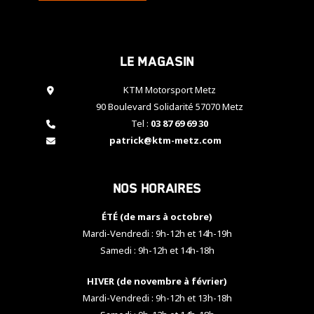
cookies,
certaines
fonctionnalités
disparaîtront
Le magasin
du site web.
KTM Motorsport Metz
90 Boulevard Solidarité 57070 Metz
Marketing
Tel :
03 87 69 69 30
En partageant
patrick@ktm-metz.com
vos centres
d'intérêt et
votre
comportement
Nos horaires
lorsque vous
visitez notre
ÉTÉ (de mars à octobre)
site, vous
Mardi-Vendredi : 9h-12h et 14h-19h
augmentez les
chances de
Samedi : 9h-12h et 14h-18h
voir apparaître
des contenus
HIVER (de novembre à février)
et des offres
Mardi-Vendredi : 9h-12h et 13h-18h
personnalisés.