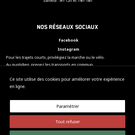
Samedi : 9h-12h et 14h-18h
Nos réseaux sociaux
Facebook
Instagram
Pour les trajets courts, privilégiez la marche ou le vélo.
Au quotidien, prenez les transports en commun.
Pensez à covoiturer.
#SeDéplacerMoinsPolluer
Ce site utilise des cookies pour améliorer votre expérience
en ligne.
Paramétrer
© KTM Motorsport Metz
Tout refuser
Mentions légales
Politique de confidentialité