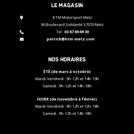
Le magasin
cookies,
certaines
fonctionnalités
KTM Motorsport Metz
disparaîtront
90 Boulevard Solidarité 57070 Metz
du site web.
Tel :
03 87 69 69 30
patrick@ktm-metz.com
Marketing
En partageant
Nos horaires
vos centres
d'intérêt et
votre
ÉTÉ (de mars à octobre)
comportement
Mardi-Vendredi : 9h-12h et 14h-19h
lorsque vous
Samedi : 9h-12h et 14h-18h
visitez notre
site, vous
HIVER (de novembre à février)
augmentez les
chances de
Mardi-Vendredi : 9h-12h et 13h-18h
voir apparaître
Samedi : 9h-12h et 14h-18h
des contenus
et des offres
personnalisés.