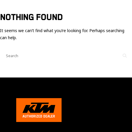
Ces cookies
sont nécessaire
pour le bon
NOTHING FOUND
fonctionnement
du site.
It seems we can’t find what you’re looking for. Perhaps searching
can help.
Statistiques
Utilisé pour
mesurer
l'audience
du site.
Expérience
Afin que notre
site web
fonctionne
aussi bien que
possible
pendant votre
visite. Si vous
refusez ces