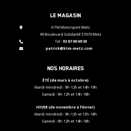
cookies,
certaines
Le magasin
fonctionnalités
disparaîtront
KTM Motorsport Metz
du site web.
90 Boulevard Solidarité 57070 Metz
Tel :
03 87 69 69 30
Marketing
patrick@ktm-metz.com
En partageant
vos centres
d'intérêt et
Nos horaires
votre
comportement
ÉTÉ (de mars à octobre)
lorsque vous
visitez notre
Mardi-Vendredi : 9h-12h et 14h-19h
site, vous
Samedi : 9h-12h et 14h-18h
augmentez les
chances de
HIVER (de novembre à février)
voir apparaître
Mardi-Vendredi : 9h-12h et 13h-18h
des contenus
et des offres
Samedi : 9h-12h et 14h-18h
personnalisés.