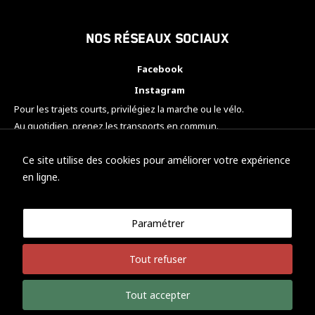
Nos réseaux sociaux
Facebook
Instagram
Pour les trajets courts, privilégiez la marche ou le vélo.
Au quotidien, prenez les transports en commun.
Pensez à covoiturer.
#SeDéplacerMoinsPolluer
Ce site utilise des cookies pour améliorer votre expérience
en ligne.
Paramétrer
© KTM Motorsport Metz
Tout refuser
Mentions légales
Politique de confidentialité
Tout accepter
Développement Nicolas Vaezi