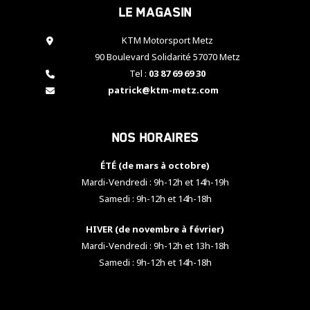
Le magasin
cookies,
certaines
fonctionnalités
KTM Motorsport Metz
disparaîtront
90 Boulevard Solidarité 57070 Metz
du site web.
Tel :
03 87 69 69 30
patrick@ktm-metz.com
Marketing
En partageant
Nos horaires
vos centres
d'intérêt et
votre
ÉTÉ (de mars à octobre)
comportement
Mardi-Vendredi : 9h-12h et 14h-19h
lorsque vous
Samedi : 9h-12h et 14h-18h
visitez notre
site, vous
HIVER (de novembre à février)
augmentez les
chances de
Mardi-Vendredi : 9h-12h et 13h-18h
voir apparaître
Samedi : 9h-12h et 14h-18h
des contenus
et des offres
personnalisés.