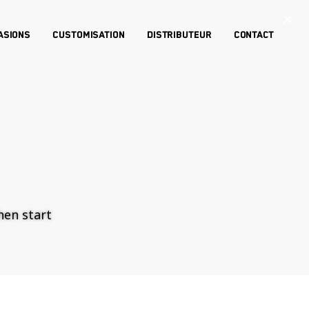
×
asions
Customisation
Distributeur
Contact
then start