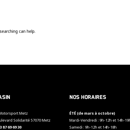
Ces cookies
sont nécessaire
pour le bon
fonctionnement
du site.
searching can help.
Statistiques
Utilisé pour
mesurer
l'audience
du site.
Expérience
Afin que notre
asin
Nos horaires
site web
fonctionne
aussi bien que
otorsport Metz
ÉTÉ (de mars à octobre)
possible
pendant votre
ulevard Solidarité 57070 Metz
Mardi-Vendredi : 9h-12h et 14h-19
visite. Si vous
3 87 69 69 30
Samedi : 9h-12h et 14h-18h
refusez ces