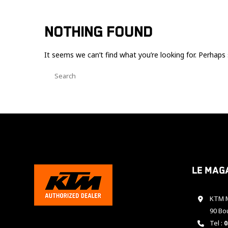
NOTHING FOUND
It seems we can’t find what you’re looking for. Perhaps 
Le mag
KTM M
90 Bo
Tel :
0