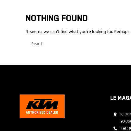
NOTHING FOUND
It seems we can’t find what you’re looking for. Perhaps 
Le mag
KTM M
90 Bo
Tel :
0