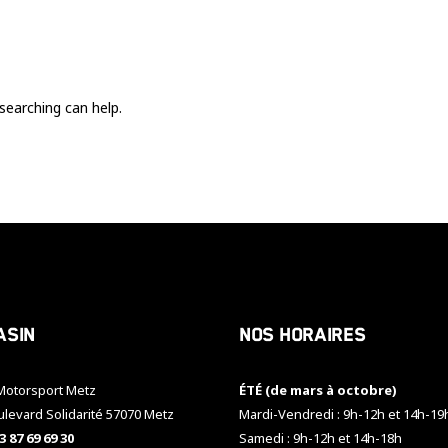
Ces cookies
sont nécessaire
pour le bon
fonctionnement
du site.
searching can help.
Statistiques
Utilisé pour
mesurer
l'audience
du site.
Expérience
Afin que notre
asin
Nos horaires
site web
fonctionne
aussi bien que
otorsport Metz
ÉTÉ (de mars à octobre)
possible
pendant votre
ulevard Solidarité 57070 Metz
Mardi-Vendredi : 9h-12h et 14h-19
visite. Si vous
3 87 69 69 30
Samedi : 9h-12h et 14h-18h
refusez ces