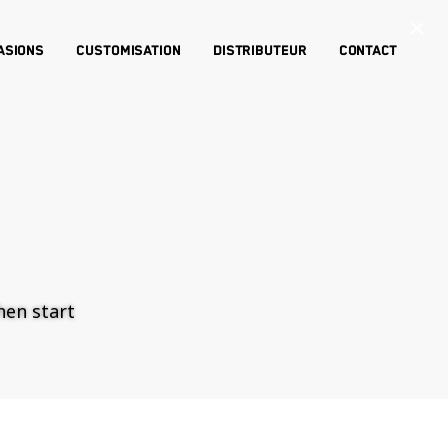
×
asions
Customisation
Distributeur
Contact
then start