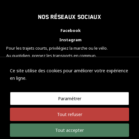
Nos réseaux sociaux
Facebook
Instagram
Pour les trajets courts, privilégiez la marche ou le vélo.
Au quotidien, prenez les transports en commun.
Pensez à covoiturer.
#SeDéplacerMoinsPolluer
Ce site utilise des cookies pour améliorer votre expérience
en ligne.
Paramétrer
© KTM Motorsport Metz
Tout refuser
Mentions légales
Politique de confidentialité
Tout accepter
Développement Nicolas Vaezi