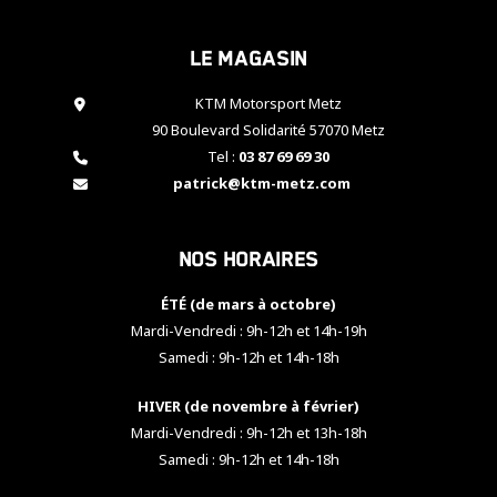
cookies,
certaines
Le magasin
fonctionnalités
disparaîtront
KTM Motorsport Metz
du site web.
90 Boulevard Solidarité 57070 Metz
Tel :
03 87 69 69 30
Marketing
patrick@ktm-metz.com
En partageant
vos centres
d'intérêt et
Nos horaires
votre
comportement
ÉTÉ (de mars à octobre)
lorsque vous
visitez notre
Mardi-Vendredi : 9h-12h et 14h-19h
site, vous
Samedi : 9h-12h et 14h-18h
augmentez les
chances de
HIVER (de novembre à février)
voir apparaître
Mardi-Vendredi : 9h-12h et 13h-18h
des contenus
et des offres
Samedi : 9h-12h et 14h-18h
personnalisés.