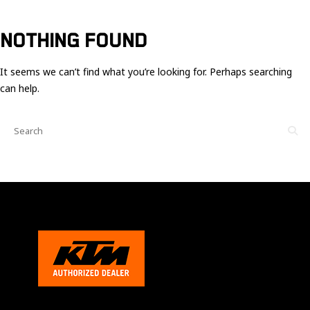
Ces cookies
sont nécessaire
pour le bon
NOTHING FOUND
fonctionnement
du site.
It seems we can’t find what you’re looking for. Perhaps searching
can help.
Statistiques
Utilisé pour
mesurer
l'audience
du site.
Expérience
Afin que notre
site web
fonctionne
aussi bien que
possible
pendant votre
visite. Si vous
refusez ces