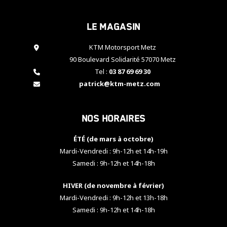
cookies,
certaines
Le magasin
fonctionnalités
disparaîtront
KTM Motorsport Metz
du site web.
90 Boulevard Solidarité 57070 Metz
Tel :
03 87 69 69 30
Marketing
patrick@ktm-metz.com
En partageant
vos centres
d'intérêt et
Nos horaires
votre
comportement
ÉTÉ (de mars à octobre)
lorsque vous
visitez notre
Mardi-Vendredi : 9h-12h et 14h-19h
site, vous
Samedi : 9h-12h et 14h-18h
augmentez les
chances de
HIVER (de novembre à février)
voir apparaître
Mardi-Vendredi : 9h-12h et 13h-18h
des contenus
et des offres
Samedi : 9h-12h et 14h-18h
personnalisés.