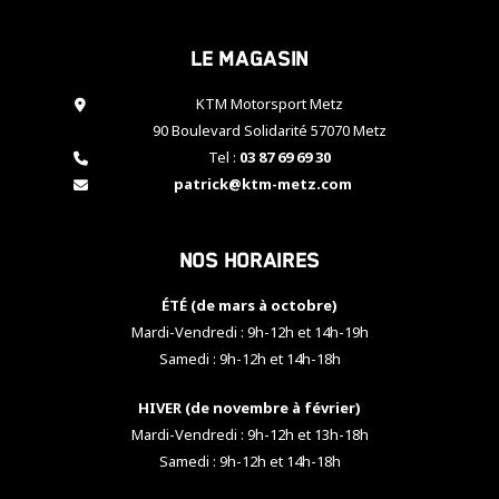
cookies,
certaines
Le magasin
fonctionnalités
disparaîtront
KTM Motorsport Metz
du site web.
90 Boulevard Solidarité 57070 Metz
Tel :
03 87 69 69 30
Marketing
patrick@ktm-metz.com
En partageant
vos centres
d'intérêt et
Nos horaires
votre
comportement
ÉTÉ (de mars à octobre)
lorsque vous
visitez notre
Mardi-Vendredi : 9h-12h et 14h-19h
site, vous
Samedi : 9h-12h et 14h-18h
augmentez les
chances de
HIVER (de novembre à février)
voir apparaître
Mardi-Vendredi : 9h-12h et 13h-18h
des contenus
et des offres
Samedi : 9h-12h et 14h-18h
personnalisés.