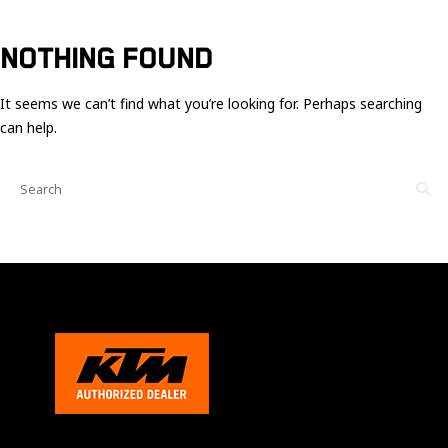
Ces cookies
sont nécessaire
pour le bon
NOTHING FOUND
fonctionnement
du site.
It seems we can’t find what you’re looking for. Perhaps searching
can help.
Statistiques
Utilisé pour
mesurer
l'audience
du site.
Expérience
Afin que notre
site web
fonctionne
aussi bien que
possible
pendant votre
visite. Si vous
refusez ces