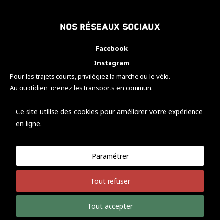
Nos réseaux sociaux
Facebook
Instagram
Pour les trajets courts, privilégiez la marche ou le vélo.
Au quotidien, prenez les transports en commun.
Pensez à covoiturer.
#SeDéplacerMoinsPolluer
Ce site utilise des cookies pour améliorer votre expérience
en ligne.
Paramétrer
© KTM Motorsport Metz
Tout refuser
Mentions légales
Politique de confidentialité
Tout accepter
Développement Nicolas Vaezi