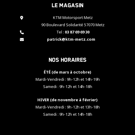
Le magasin
cookies,
certaines
fonctionnalités
KTM Motorsport Metz
disparaîtront
90 Boulevard Solidarité 57070 Metz
du site web.
Tel :
03 87 69 69 30
patrick@ktm-metz.com
Marketing
En partageant
Nos horaires
vos centres
d'intérêt et
votre
ÉTÉ (de mars à octobre)
comportement
Mardi-Vendredi : 9h-12h et 14h-19h
lorsque vous
Samedi : 9h-12h et 14h-18h
visitez notre
site, vous
HIVER (de novembre à février)
augmentez les
chances de
Mardi-Vendredi : 9h-12h et 13h-18h
voir apparaître
Samedi : 9h-12h et 14h-18h
des contenus
et des offres
personnalisés.