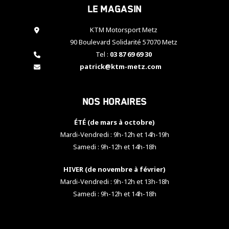
Le magasin
cookies,
certaines
fonctionnalités
KTM Motorsport Metz
disparaîtront
90 Boulevard Solidarité 57070 Metz
du site web.
Tel :
03 87 69 69 30
patrick@ktm-metz.com
Marketing
En partageant
Nos horaires
vos centres
d'intérêt et
votre
ÉTÉ (de mars à octobre)
comportement
Mardi-Vendredi : 9h-12h et 14h-19h
lorsque vous
Samedi : 9h-12h et 14h-18h
visitez notre
site, vous
HIVER (de novembre à février)
augmentez les
chances de
Mardi-Vendredi : 9h-12h et 13h-18h
voir apparaître
Samedi : 9h-12h et 14h-18h
des contenus
et des offres
personnalisés.