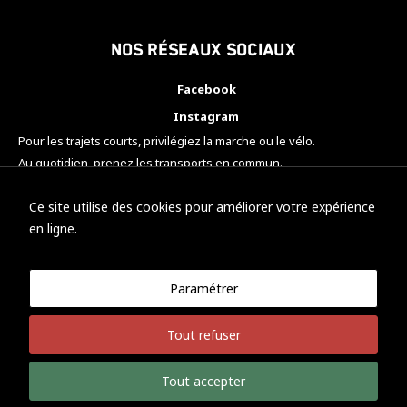
Nos réseaux sociaux
Facebook
Instagram
Pour les trajets courts, privilégiez la marche ou le vélo.
Au quotidien, prenez les transports en commun.
Pensez à covoiturer.
#SeDéplacerMoinsPolluer
Ce site utilise des cookies pour améliorer votre expérience
en ligne.
Paramétrer
© KTM Motorsport Metz
Tout refuser
Mentions légales
Politique de confidentialité
Tout accepter
Développement Nicolas Vaezi