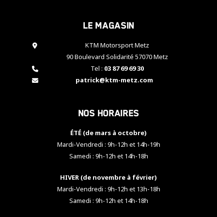
cookies,
certaines
Le magasin
fonctionnalités
disparaîtront
KTM Motorsport Metz
du site web.
90 Boulevard Solidarité 57070 Metz
Tel :
03 87 69 69 30
Marketing
patrick@ktm-metz.com
En partageant
vos centres
d'intérêt et
Nos horaires
votre
comportement
ÉTÉ (de mars à octobre)
lorsque vous
visitez notre
Mardi-Vendredi : 9h-12h et 14h-19h
site, vous
Samedi : 9h-12h et 14h-18h
augmentez les
chances de
HIVER (de novembre à février)
voir apparaître
Mardi-Vendredi : 9h-12h et 13h-18h
des contenus
et des offres
Samedi : 9h-12h et 14h-18h
personnalisés.