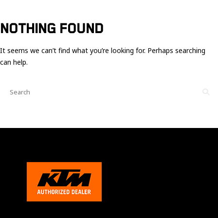
Ces cookies
sont nécessaire
pour le bon
NOTHING FOUND
fonctionnement
du site.
It seems we can’t find what you’re looking for. Perhaps searching
can help.
Statistiques
Utilisé pour
mesurer
l'audience
du site.
Expérience
Afin que notre
site web
fonctionne
aussi bien que
possible
pendant votre
visite. Si vous
refusez ces