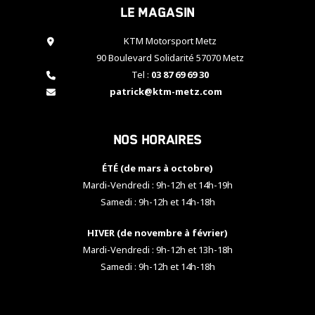
Le magasin
cookies,
certaines
fonctionnalités
KTM Motorsport Metz
disparaîtront
90 Boulevard Solidarité 57070 Metz
du site web.
Tel :
03 87 69 69 30
patrick@ktm-metz.com
Marketing
En partageant
Nos horaires
vos centres
d'intérêt et
votre
ÉTÉ (de mars à octobre)
comportement
Mardi-Vendredi : 9h-12h et 14h-19h
lorsque vous
Samedi : 9h-12h et 14h-18h
visitez notre
site, vous
HIVER (de novembre à février)
augmentez les
chances de
Mardi-Vendredi : 9h-12h et 13h-18h
voir apparaître
Samedi : 9h-12h et 14h-18h
des contenus
et des offres
personnalisés.